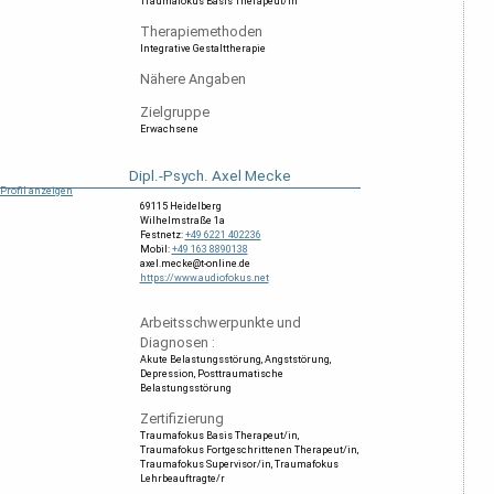
Traumafokus Basis Therapeut/in
Therapiemethoden
Integrative Gestalttherapie
Nähere Angaben
Zielgruppe
Erwachsene
Dipl.-Psych. Axel Mecke
Profil anzeigen
69115 Heidelberg
Wilhelmstraße 1a
Festnetz:
+49 6221 402236
Mobil:
+49 163 8890138
axel.mecke@t-online.de
https://www.audiofokus.net
Arbeitsschwerpunkte und
Diagnosen :
Akute Belastungsstörung
Angststörung
Depression
Posttraumatische
Belastungsstörung
Zertifizierung
Traumafokus Basis Therapeut/in
Traumafokus Fortgeschrittenen Therapeut/in
Traumafokus Supervisor/in
Traumafokus
Lehrbeauftragte/r