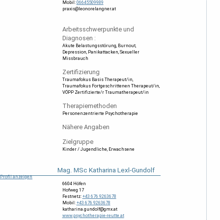
Mobil:
06645509989
praxis@leonorelangner.at
Arbeitsschwerpunkte und
Diagnosen :
Akute Belastungsstörung
Burnout
Depression
Panikattacken
Sexueller
Missbrauch
Zertifizierung
Traumafokus Basis Therapeut/in
Traumafokus Fortgeschrittenen Therapeut/in
VÖPP Zertifizierte/r Traumatherapeut/in
Therapiemethoden
Personenzentrierte Psychotherapie
Nähere Angaben
Zielgruppe
Kinder / Jugendliche
Erwachsene
Mag. MSc Katharina Lexl-Gundolf
Profil anzeigen
6604 Höfen
Hofweg 17
Festnetz:
+43 676 9263678
Mobil:
+43 676 9263678
katharina.gundolf@gmx.at
www.psychotherapie-reutte.at