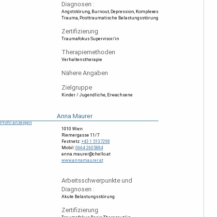
Diagnosen :
Angststörung
Burnout
Depression
Komplexes
Trauma
Posttraumatische Belastungsstörung
Zertifizierung
Traumafokus Supervisor/in
Therapiemethoden
Verhaltenstherapie
Nähere Angaben
Zielgruppe
Kinder / Jugendliche
Erwachsene
Anna Maurer
Profil anzeigen
1010 Wien
Riemergasse 11/7
Festnetz:
+43 1 5137298
Mobil:
0664 2605884
anna.maurer@chello.at
www.annamaurer.at
Arbeitsschwerpunkte und
Diagnosen :
Akute Belastungsstörung
Zertifizierung