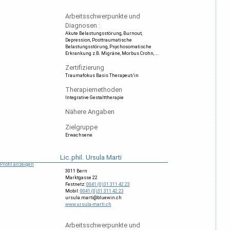
Arbeitsschwerpunkte und
Diagnosen :
Akute Belastungsstörung
Burnout
Depression
Posttraumatische
Belastungsstörung
Psychosomatische
Erkrankung z.B. Migräne, Morbus Crohn, ...
Zertifizierung
Traumafokus Basis Therapeut/in
Therapiemethoden
Integrative Gestalttherapie
Nähere Angaben
Zielgruppe
Erwachsene
Lic.phil. Ursula Marti
Profil anzeigen
3011 Bern
Marktgasse 22
Festnetz:
0041 (0)31 311 42 23
Mobil:
0041 (0)31 311 42 23
ursula.marti@bluewin.ch
www.ursula-marti.ch
Arbeitsschwerpunkte und