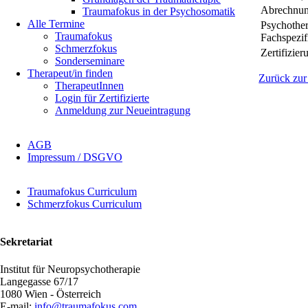
Abrechnun
Traumafokus in der Psychosomatik
Alle Termine
Psychother
Traumafokus
Fachspezif
Schmerzfokus
Zertifizier
Sonderseminare
Therapeut/in finden
Zurück zur
TherapeutInnen
Login für Zertifizierte
Anmeldung zur Neueintragung
Navigation
AGB
überspringen
Impressum / DSGVO
Navigation
Traumafokus Curriculum
überspringen
Schmerzfokus Curriculum
Sekretariat
Institut für Neuropsychotherapie
Langegasse 67/17
1080 Wien - Österreich
E-mail:
info@traumafokus.com