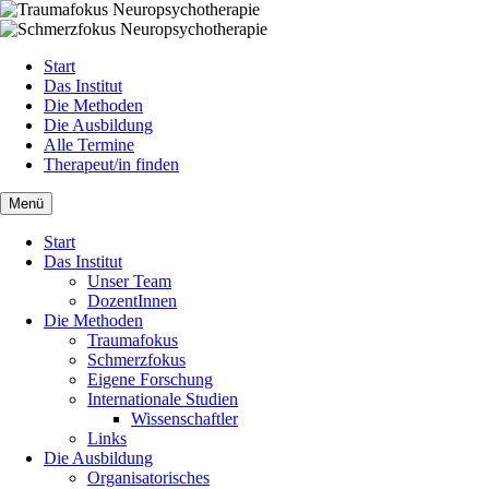
Navigation
Start
überspringen
Das Institut
Die Methoden
Die Ausbildung
Alle Termine
Therapeut/in finden
Menü
Navigation
Start
überspringen
Das Institut
Unser Team
DozentInnen
Die Methoden
Traumafokus
Schmerzfokus
Eigene Forschung
Internationale Studien
Wissenschaftler
Links
Die Ausbildung
Organisatorisches