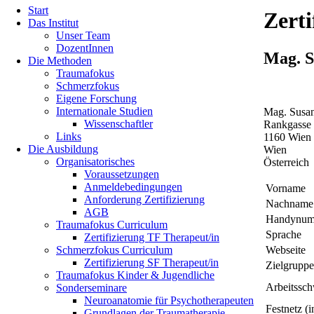
Start
überspringen
Zert
Das Institut
Unser Team
DozentInnen
Mag. S
Die Methoden
Traumafokus
Schmerzfokus
Eigene Forschung
Internationale Studien
Mag. Susa
Wissenschaftler
Rankgasse 
Links
1160 Wien
Die Ausbildung
Wien
Organisatorisches
Österreich
Voraussetzungen
Anmeldebedingungen
Vorname
Anforderung Zertifizierung
Nachname
AGB
Handynu
Traumafokus Curriculum
Sprache
Zertifizierung TF Therapeut/in
Webseite
Schmerzfokus Curriculum
Zertifizierung SF Therapeut/in
Zielgrupp
Traumafokus Kinder & Jugendliche
Arbeitssc
Sonderseminare
Neuroanatomie für Psychotherapeuten
Festnetz (
Grundlagen der Traumatherapie