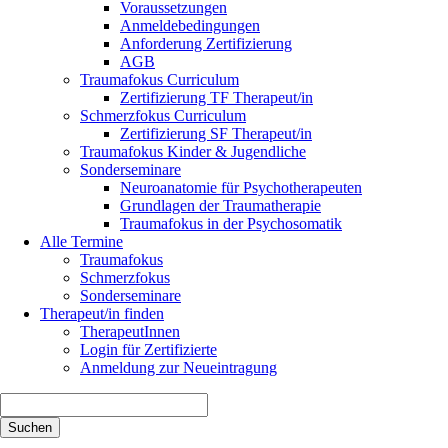
Voraussetzungen
Anmeldebedingungen
Anforderung Zertifizierung
AGB
Traumafokus Curriculum
Zertifizierung TF Therapeut/in
Schmerzfokus Curriculum
Zertifizierung SF Therapeut/in
Traumafokus Kinder & Jugendliche
Sonderseminare
Neuroanatomie für Psychotherapeuten
Grundlagen der Traumatherapie
Traumafokus in der Psychosomatik
Alle Termine
Traumafokus
Schmerzfokus
Sonderseminare
Therapeut/in finden
TherapeutInnen
Login für Zertifizierte
Anmeldung zur Neueintragung
Suchbegriffe
Suchen
Navigation