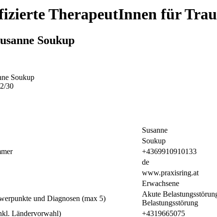
ifizierte TherapeutInnen für Tr
usanne Soukup
nne Soukup
2/30
Susanne
Soukup
mmer
+4369910910133
de
www.praxisring.at
e
Erwachsene
Akute Belastungsstörung
hwerpunkte und Diagnosen (max 5)
Belastungsstörung
inkl. Ländervorwahl)
+4319665075